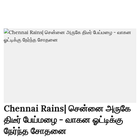
Chennai Rains| சென்னை அருகே
திடீர் பேய்மழை - வாகன ஓட்டிக்கு
நேர்ந்த சோதனை