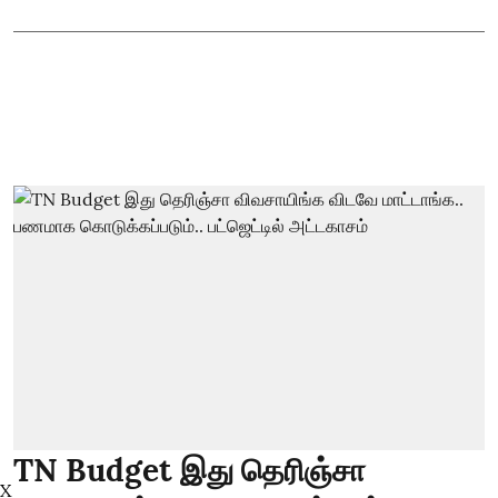
TN Budget இது தெரிஞ்சா
X