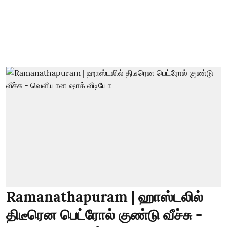
Ramanathapuram | ஹாஸ்டலில்
திடீரென பெட்ரோல் குண்டு வீச்சு -