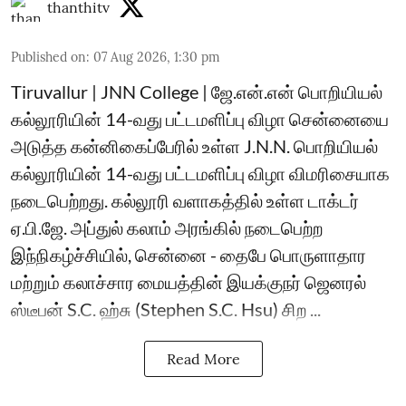
thanthitv
Published on
:
07 Aug 2026, 1:30 pm
Tiruvallur | JNN College | ஜே.என்.என் பொறியியல்
கல்லூரியின் 14-வது பட்டமளிப்பு விழா சென்னையை
அடுத்த கன்னிகைப்பேரில் உள்ள J.N.N. பொறியியல்
கல்லூரியின் 14-வது பட்டமளிப்பு விழா விமரிசையாக
நடைபெற்றது. கல்லூரி வளாகத்தில் உள்ள டாக்டர்
ஏ.பி.ஜே. அப்துல் கலாம் அரங்கில் நடைபெற்ற
இந்நிகழ்ச்சியில், சென்னை - தைபே பொருளாதார
மற்றும் கலாச்சார மையத்தின் இயக்குநர் ஜெனரல்
ஸ்டீபன் S.C. ஹ்சு (Stephen S.C. Hsu) சிற ...
Read More