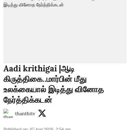
Aadi krithigai |ஆடி
கிருத்திகை..மார்பின் மீது
உலக்கையால் இடித்து வினோத
நேர்த்திக்கடன்
thanthitv
Published on
:
07 Aug 2026, 2:54 am