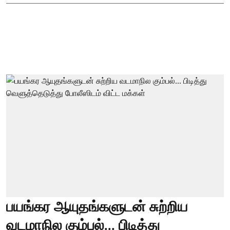
பயங்கர ஆயுதங்களுடன் சுற்றிய
வடமாநில கும்பல்... பிடித்து