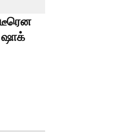
ிடீரென
 ஷாக்