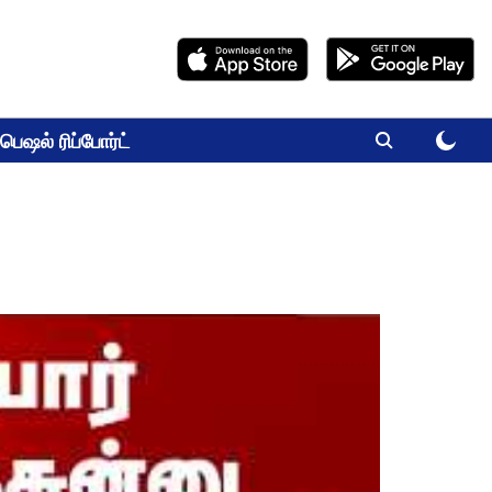
பெஷல் ரிப்போர்ட்