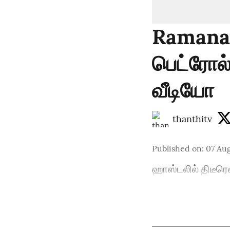
Ramanat
பெட்ரோல
வீடியோ
thanthitv
Published on
:
07 Aug
ஹாஸ்டலில் திடீரெ