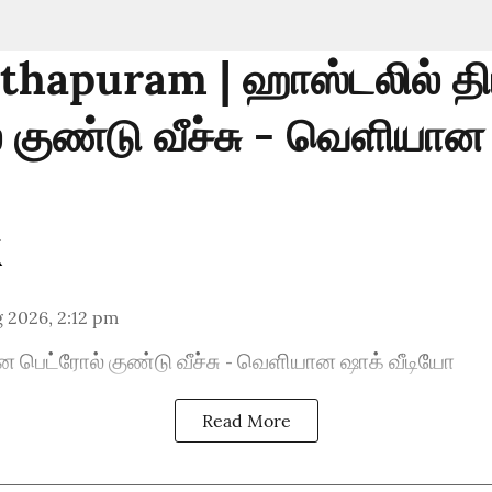
hapuram | ஹாஸ்டலில் த
் குண்டு வீச்சு - வெளியான
 2026, 2:12 pm
ன பெட்ரோல் குண்டு வீச்சு - வெளியான ஷாக் வீடியோ
Read More