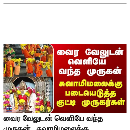
வைர வேலுடன் வெளியே வந்த
முருகன்.. சுவாமிமலைக்கு