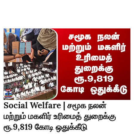
Social Welfare | சமூக நலன்
மற்றும் மகளிர் உரிமைத் துறைக்கு
ரூ.9,819 கோடி ஒதுக்கீடு