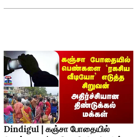
Dindigul | கஞ்சா போதையில்