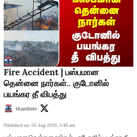
Fire Accident | பஸ்பமான
தென்னை நார்கள்.. குடோனில்
பயங்கர தீ விபத்து
thanthitv
Published on
:
05 Aug 2026, 3:48 am
பஸ்பமான தென்னை நார்கள்.. குடோனில் பயங்கர தீ