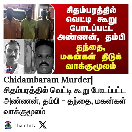
Chidambaram Murder|
சிதம்பரத்தில் வெட்டி கூறு போடப்பட்ட
அண்ணன், தம்பி - தந்தை, மகன்கள்
வாக்குமூலம்
thanthitv