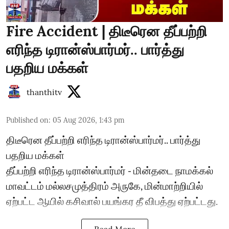
Fire Accident | திடீரென தீப்பற்றி
எரிந்த டிரான்ஸ்பார்மர்.. பார்த்து
பதறிய மக்கள்
thanthitv
Published on
:
05 Aug 2026, 1:43 pm
திடீரென தீப்பற்றி எரிந்த டிரான்ஸ்பார்மர்.. பார்த்து
பதறிய மக்கள்
தீப்பற்றி எரிந்த டிரான்ஸ்பார்மர் - மின்தடை நாமக்கல்
மாவட்டம் மல்லசமுத்திரம் அருகே, மின்மாற்றியில்
ஏற்பட்ட ஆயில் கசிவால் பயங்கர தீ விபத்து ஏற்பட்டது.
Read More