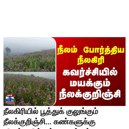
நீலகிரியில் பூத்துக் குலுங்கும்
நீலக்குறிஞ்சி... கண்களுக்கு