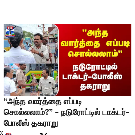
“அந்த வார்த்தை எப்படி
சொல்லலாம்?” - நடுரோட்டில் டாக்டர்-
போலீஸ் தகராறு
X