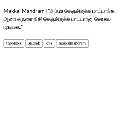
Makkal Mandram | "அம்மா செஞ்சிருக்க மாட்டாங்க..
ஆனா கருணாநிதி செஞ்சிருக்க மாட்டார்னு சொல்ல
முடியல.."
tnpolitics
aiadmk
eps
makkalmandram