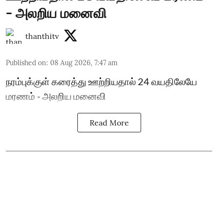
- அலறிய மனைவி
thanthitv
Published on
:
08 Aug 2026, 7:47 am
நரம்புக்குள் கரைத்து ஊற்றியதால் 24 வயதிலேயே
மரணம் - அலறிய மனைவி
Read More