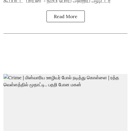
கூப்பிட்ட `பாய்ஸ்’ - நம்பி போய் அலறிய ஆடிட்டர்
Read More