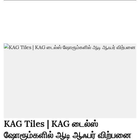
KAG Tiles | KAG டைல்ஸ்
ஷோரூம்களில் ஆடி ஆஃபர் விற்பனை