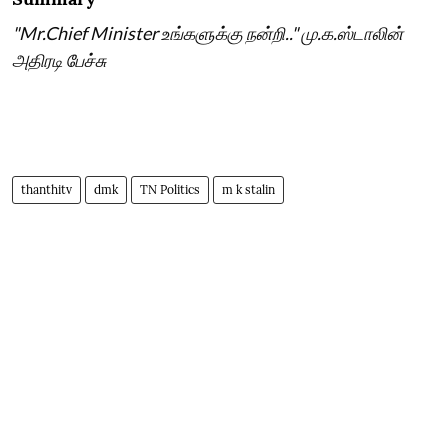
"Mr.Chief Minister உங்களுக்கு நன்றி.." மு.க.ஸ்டாலின்
அதிரடி பேச்சு
thanthitv
dmk
TN Politics
m k stalin