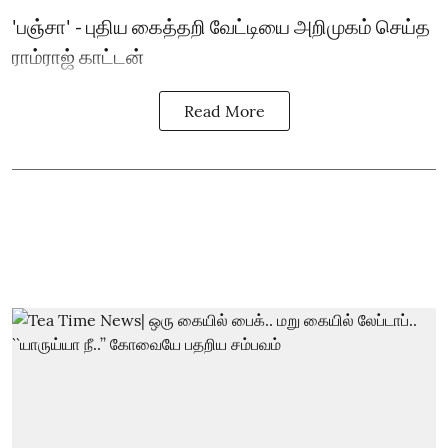
'பஞ்சா' - புதிய கைத்தறி வேட்டியை அறிமுகம் செய்த
ராம்ராஜ் காட்டன்
Read More