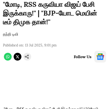
"மோடி, RSS கருவியா விஜய் பேசி
இருக்காரு!'' | "BJP-யோட மெயின்
டீம் திமுக தான்!''
தந்தி டிவி
Published on
:
13 Jul 2025, 9:01 pm
Follow Us
"மோடி, RSS கருவியா விஜய் பேசி இருக்காரு!'' | "பிஜேபி-