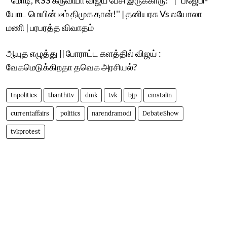
யோட மெயின் டீம் திமுக தான்!'' | தனியரசு Vs லயோலா
மணி | பரபரத்த விவாதம்
ஆயுத எழுத்து || போராட்ட களத்தில் விஜய் :
வேகமெடுக்கிறதா தவெக அரசியல்?
tnpolitics
thanthitv
dmk
tvk
bjp
cmstalin
currentaffairs
politics
narendramodi
DebateShow
tvkprotest