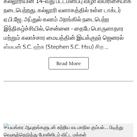
கல்லூரியின் 14-வது பட்டமளிப்பு விழா விமரிசையாக
நடைபெற்றது. கல்லூரி வளாகத்தில் உள்ள டாக்டர்
ஏ.பி.ஜே. அப்துல் கலாம் அரங்கில் நடைபெற்ற
இந்நிகழ்ச்சியில், சென்னை - தைபே பொருளாதார
மற்றும் கலாச்சார மையத்தின் இயக்குநர் ஜெனரல்
ஸ்டீபன் S.C. ஹ்சு (Stephen S.C. Hsu) சிற ...
Read More