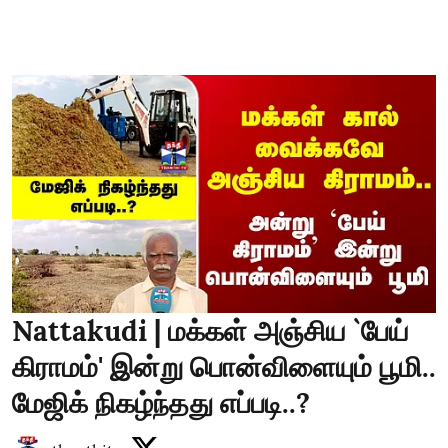
Nattakudi | மக்கள் அஞ்சிய `பேய்
கிராமம்' இன்று பொன்விளையும் பூமி..
மேஜிக் நிகழ்ந்தது எப்படி..?