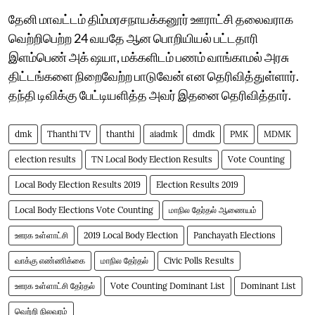
தேனி மாவட்டம் திம்மரசநாயக்கனூர் ஊராட்சி தலைவராக
வெற்றிபெற்ற 24 வயதே ஆன பொறியியல் பட்டதாரி
இளம்பெண் அக் ஷயா, மக்களிடம் பணம் வாங்காமல் அரசு
திட்டங்களை நிறைவேற்ற பாடுவேன் என தெரிவித்துள்ளார்.
தந்தி டிவிக்கு பேட்டியளித்த அவர் இதனை தெரிவித்தார்.
dmk
Thanthi TV
thanthi
aiadmk
dmdk
PMK
MDMK
election results
TN Local Body Election Results
Vote Counting
Local Body Election Results 2019
Election Results 2019
Local Body Elections Vote Counting
மாநில தேர்தல் ஆணையம்
ஊரக உள்ளாட்சி
2019 Local Body Election
Panchayath Elections
வாக்கு எண்ணிக்கை
மாநில தேர்தல்
Civic Polls Results
ஊரக உள்ளாட்சி தேர்தல்
Vote Counting Dominant List
Dominant List
வெற்றி நிலவரம்