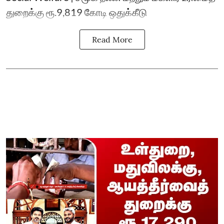
துறைக்கு ரூ.9,819 கோடி ஒதுக்கீடு
Read More