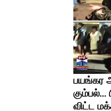
பயங்கர 
கும்பல்..
விட்ட மக