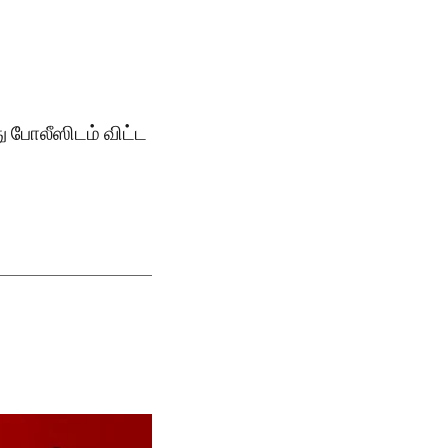
ு போலீஸிடம் விட்ட