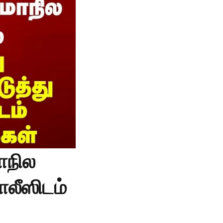
ாநில
போலீஸிடம்