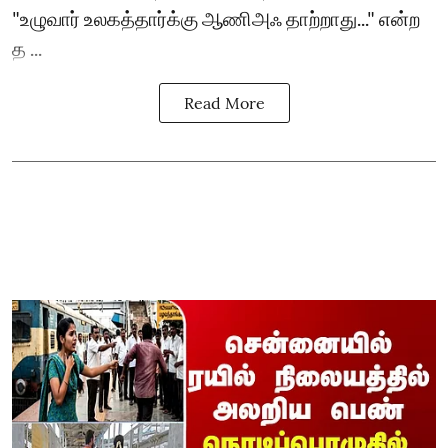
"உழுவார் உலகத்தார்க்கு ஆணிஅஃ தாற்றாது..." என்ற
த ...
Read More