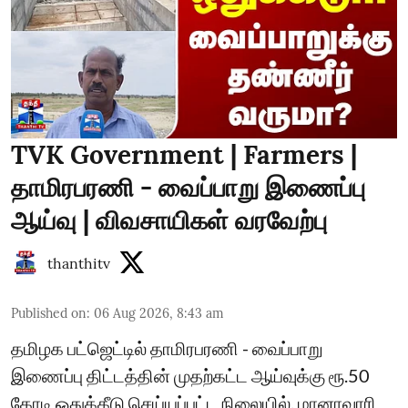
TVK Government | Farmers |
தாமிரபரணி - வைப்பாறு இணைப்பு
ஆய்வு | விவசாயிகள் வரவேற்பு
thanthitv
Published on
:
06 Aug 2026, 8:43 am
தமிழக பட்ஜெட்டில் தாமிரபரணி - வைப்பாறு
இணைப்பு திட்டத்தின் முதற்கட்ட ஆய்வுக்கு ரூ.50
கோடி ஒதுக்கீடு செய்யப்பட்ட நிலையில், மானாவாரி