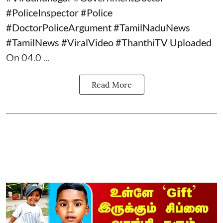
#PoliceInspector #Police
#DoctorPoliceArgument #TamilNaduNews
#TamilNews #ViralVideo #ThanthiTV Uploaded
On 04.0 ...
Read More