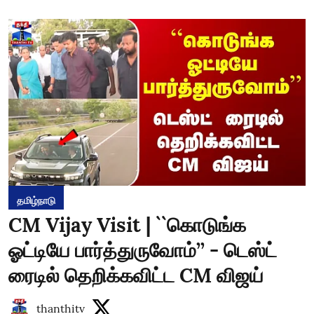
தமிழ்நாடு
CM Vijay Visit | ``கொடுங்க
ஓட்டியே பார்த்துருவோம்’’ - டெஸ்ட்
ரைடில் தெறிக்கவிட்ட CM விஜய்
thanthitv