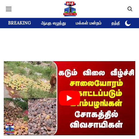
BREAKING
ஆயுத எழுத்து
மக்கள் மன்றம்
தந்தி டிவி D