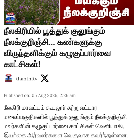
நீலகிரியில் பூத்துக் குலுங்கும்
நீலக்குறிஞ்சி... கண்களுக்கு
விருந்தளிக்கும் கழுகுப்பார்வை
காட்சிகள்!
thanthitv
Published on
:
05 Aug 2026, 2:26 am
நீலகிரி மாவட்டம் கூடலூர் சுற்றுவட்டார
மலைப்பகுதிகளில் பூத்துக் குலுங்கும் நீலக்குறிஞ்சி
மலர்களின் கழுகுப்பார்வை காட்சிகள் வெளியாகி,
இயற்கை ஆர்வலர்களை வெகுவாக கவர்ந்துள்ளன.