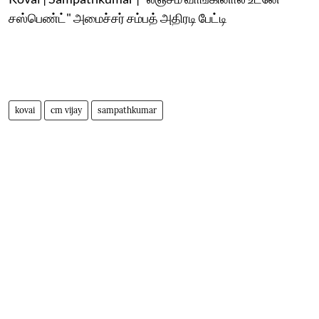
சஸ்பெண்ட்" அமைச்சர் சம்பத் அதிரடி பேட்டி
kovai
cm vijay
sampathkumar