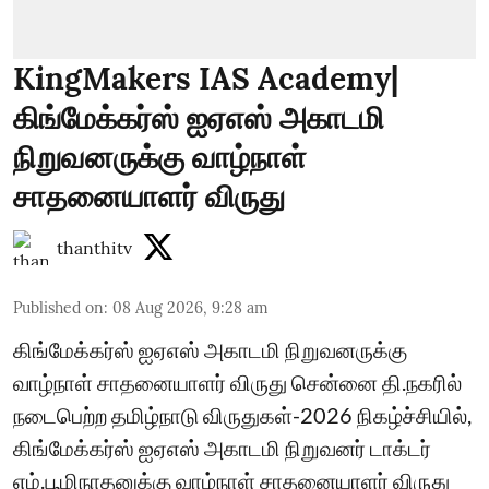
KingMakers IAS Academy|
கிங்மேக்கர்ஸ் ஐஏஎஸ் அகாடமி
நிறுவனருக்கு வாழ்நாள்
சாதனையாளர் விருது
thanthitv
Published on
:
08 Aug 2026, 9:28 am
கிங்மேக்கர்ஸ் ஐஏஎஸ் அகாடமி நிறுவனருக்கு
வாழ்நாள் சாதனையாளர் விருது சென்னை தி.நகரில்
நடைபெற்ற தமிழ்நாடு விருதுகள்-2026 நிகழ்ச்சியில்,
கிங்மேக்கர்ஸ் ஐஏஎஸ் அகாடமி நிறுவனர் டாக்டர்
எம்.பூமிநாதனுக்கு வாழ்நாள் சாதனையாளர் விருது