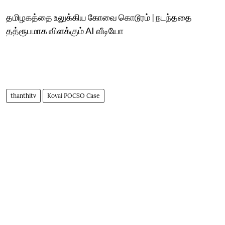
தமிழகத்தை உலுக்கிய கோவை கொடூரம் | நடந்ததை
தத்ரூபமாக விளக்கும் AI வீடியோ
thanthitv
Kovai POCSO Case