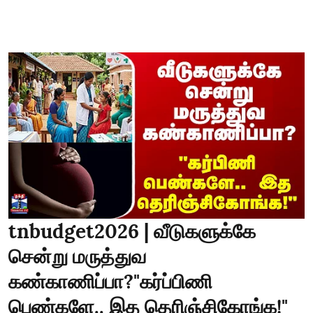
tnbudget2026 | வீடுகளுக்கே
சென்று மருத்துவ
கண்காணிப்பா?"கர்ப்பிணி
பெண்களே.. இத தெரிஞ்சிகோங்க!"