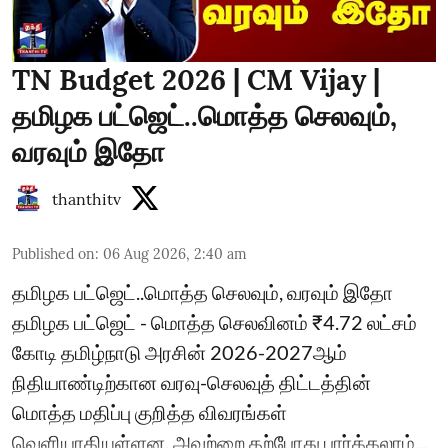
TN Budget 2026 | CM Vijay |
தமிழக பட்ஜெட்..மொத்த செலவும்,
வரவும் இதோ
thanthitv
Published on
:
06 Aug 2026, 2:40 am
தமிழக பட்ஜெட்..மொத்த செலவும், வரவும் இதோ
தமிழக பட்ஜெட் - மொத்த செலவினம் ₹4.72 லட்சம்
கோடி தமிழ்நாடு அரசின் 2026-2027ஆம்
நிதியாண்டிற்கான வரவு-செலவுத் திட்டத்தின்
மொத்த மதிப்பு குறித்த விவரங்கள்
வெளியாகியுள்ளன. அவற்றை தற்போது பார்க்கலாம்...