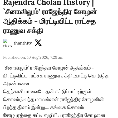
Rajendra Cholan History |
`சீனாவிலும்’ ராஜேந்திர சோழன்
ஆதிக்கம் - மிரட்டிவிட்ட ராட்சத
ராணுவ சக்தி
thanthitv
Published on
:
10 Aug 2026, 7:29 am
`சீனாவிலும்’ ராஜேந்திர சோழன் ஆதிக்கம் -
மிரட்டிவிட்ட ராட்சத ராணுவ சக்தி..காட்டி கொடுத்த
அரண்மனை
தெற்காசியாவையே தன் கட்டுப்பாட்டிற்குள்
கொண்டுவந்த மாமன்னன் ராஜேந்திர சோழனின்
பிறந்த தினம் இன்று.... கங்கை கொண்ட
சோழபுரத்தை கட்டி எழுப்பிய ராஜேந்திர சோழனை