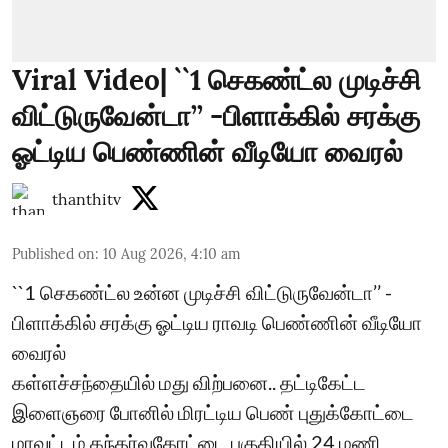
Viral Video| ``1 செகண்ட்ல முடிச்சி
விட்டுருவேன்டா’’ -பிளாக்கில் சரக்கு
ஓட்டிய பெண்ணின் வீடியோ வைரல்
thanthitv
Published on
:
10 Aug 2026, 4:10 am
``1 செகண்ட்ல உன்ன முடிச்சி விட்டுருவேன்டா’’ -
பிளாக்கில் சரக்கு ஓட்டிய ராவடி பெண்ணின் வீடியோ
வைரல்
கள்ளச்சந்தையில் மது விற்பனை.. தட்டிகேட்ட
இளைஞரை போனில் மிரட்டிய பெண் புதுக்கோட்டை
மாவட்டம் கந்தர்வகோட்டை பகுதியில் 24 மணி