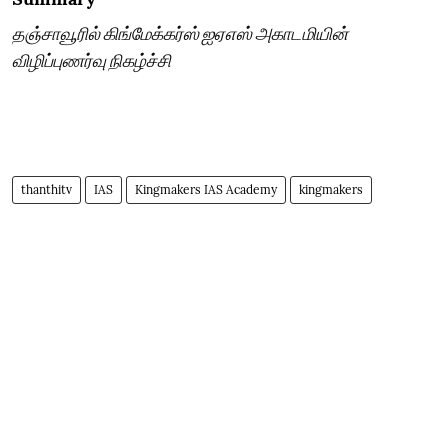
தஞ்சாவூரில் கிங்மேக்கர்ஸ் ஐஏஎஸ் அகாடமியின்
விழிப்புணர்வு நிகழ்ச்சி
thanthitv
IAS
Kingmakers IAS Academy
kingmakers