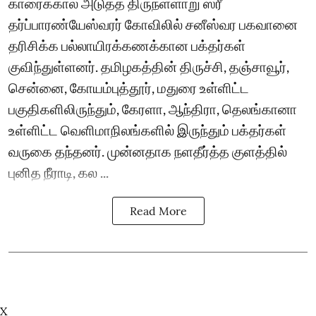
காரைக்கால் அடுத்த திருநள்ளாறு ஸ்ரீ
தர்ப்பாரண்யேஸ்வரர் கோவிலில் சனீஸ்வர பகவானை
தரிசிக்க பல்லாயிரக்கணக்கான பக்தர்கள்
குவிந்துள்ளனர். தமிழகத்தின் திருச்சி, தஞ்சாவூர்,
சென்னை, கோயம்புத்தூர், மதுரை உள்ளிட்ட
பகுதிகளிலிருந்தும், கேரளா, ஆந்திரா, தெலங்கானா
உள்ளிட்ட வெளிமாநிலங்களில் இருந்தும் பக்தர்கள்
வருகை தந்தனர். முன்னதாக நளதீர்த்த குளத்தில்
புனித நீராடி, கல ...
Read More
X