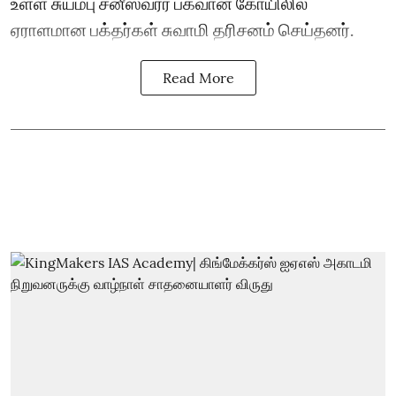
உள்ள சுயம்பு சனீஸ்வரர் பகவான் கோயிலில்
ஏராளமான பக்தர்கள் சுவாமி தரிசனம் செய்தனர்.
Read More