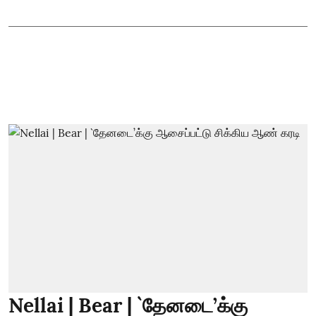
Nellai | Bear | `தேனடை’க்கு