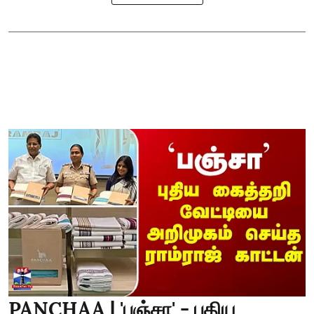
PANCHAA | 'பஞ்சா' - புதிய