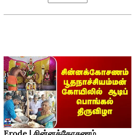
Erode | சின்னக்கோசணம்