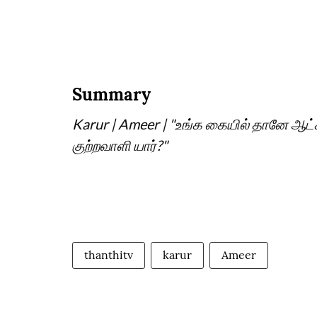
Summary
Karur | Ameer | "உங்க கையில் தானே ஆட்
குற்றவாளி யார்?"
thanthitv
karur
Ameer