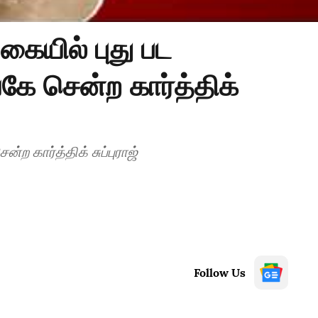
கையில் புது பட
ங்கே சென்ற கார்த்திக்
ன்ற கார்த்திக் சுப்புராஜ்
Follow Us