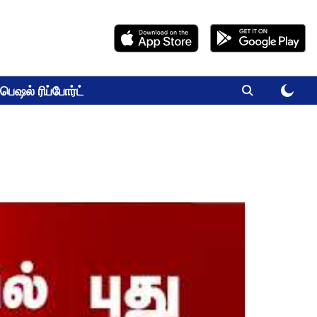
பெஷல் ரிப்போர்ட்