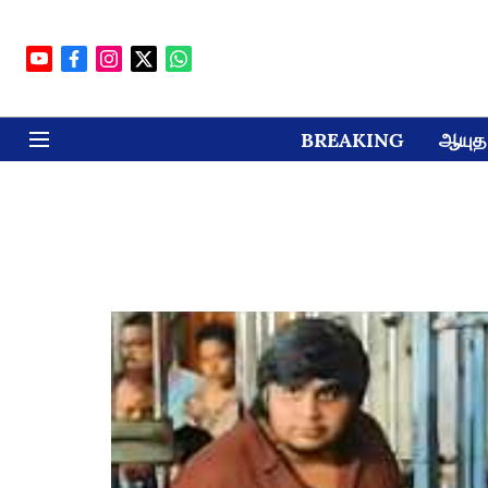
BREAKING
ஆயுத 