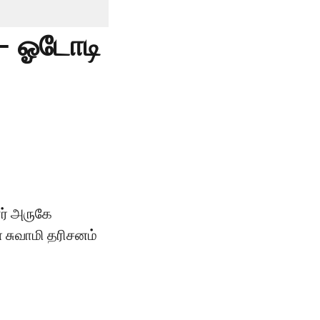
 - ஓடோடி
ர் அருகே
் சுவாமி தரிசனம்