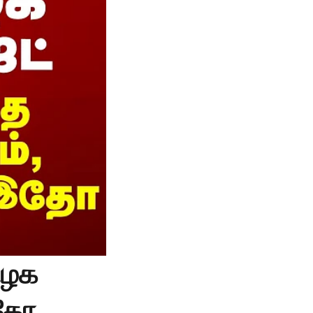
ிழக
இதோ