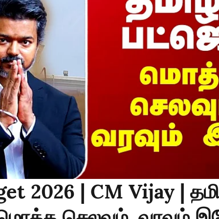
et 2026 | CM Vijay | தம
..மொத்த செலவும், வரவும் 