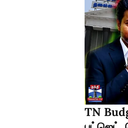
TN Budg
பட்ஜெட்