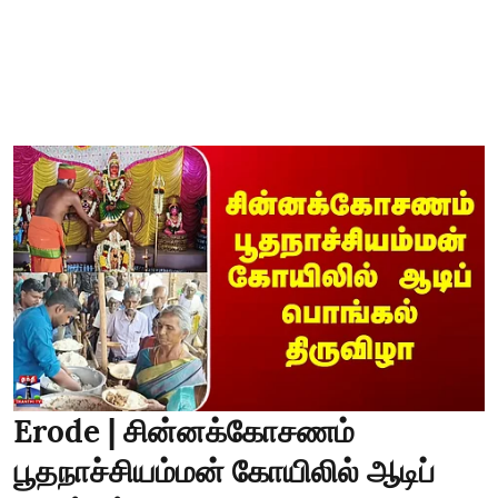
Erode | சின்னக்கோசணம்
பூதநாச்சியம்மன் கோயிலில் ஆடிப்