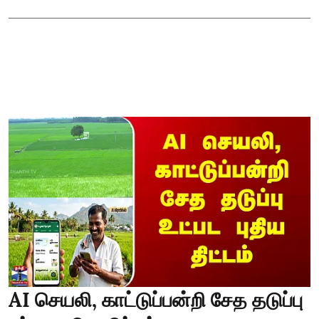
AI செயலி, காட்டுப்பன்றி சேத தடுப்பு