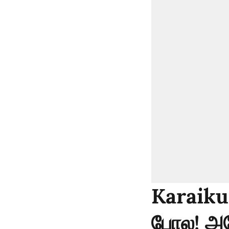
Karaikud
போல! அடே