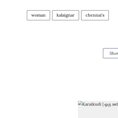
woman
kalaignar
chennai's
Sho