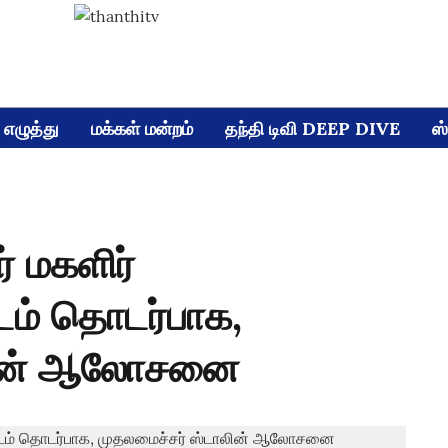
எழுத்து
மக்கள் மன்றம்
தந்தி டிவி DEEP DIVE
ஸ்
 மகளிர்
ம் தொடர்பாக,
ாலின் ஆலோசனை