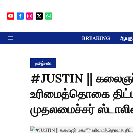
BREAKING
ஆயுத 
தமிழ்நாடு
#JUSTIN || கலைஞர்
உரிமைத்தொகை திட்ட
முதலமைச்சர் ஸ்ட