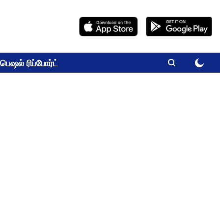
பெஷல் ரிப்போர்ட்