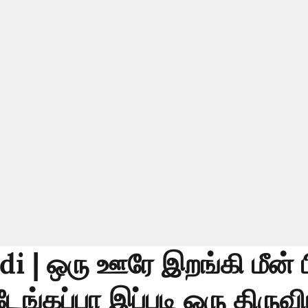
i | ஒரு ஊரே இறங்கி மீன் பி
ங்கப்பா இப்படி ஒரு திருவ