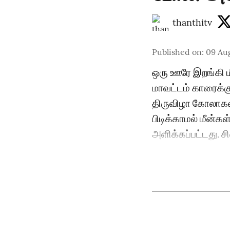
thanthitv
Published on
:
09 Au
ஒரு ஊரே இறங்கி ம
மாவட்டம் காரைக்கு
திருவிழா கோலாகல
பிடிக்காமல் மீன்கள
அளிக்கப்பட்டது. சி