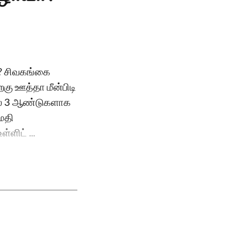
வா? சிவகங்கை
றகு ஊத்தா மீன்பிடி
ல் 3 ஆண்டுகளாக
ுமதி
்ளிட் ...