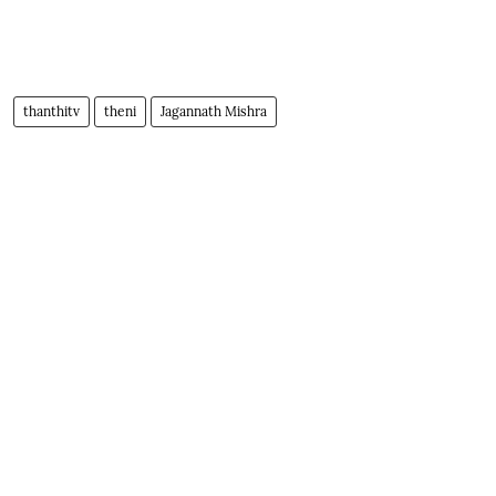
thanthitv
theni
Jagannath Mishra