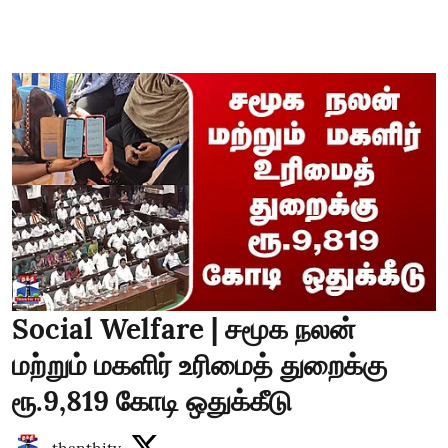
Social Welfare | சமூக நலன்
மற்றும் மகளிர் உரிமைத் துறைக்கு
ரூ.9,819 கோடி ஒதுக்கீடு