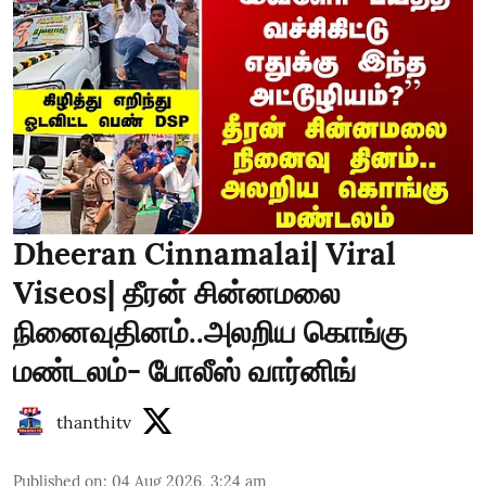
Dheeran Cinnamalai| Viral
Viseos| தீரன் சின்னமலை
நினைவுதினம்..அலறிய கொங்கு
மண்டலம்- போலீஸ் வார்னிங்
thanthitv
Published on
:
04 Aug 2026, 3:24 am