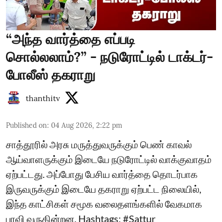
“அந்த வார்த்தை எப்படி
சொல்லலாம்?” - நடுரோட்டில் டாக்டர்-
போலீஸ் தகராறு
thanthitv
Published on
:
04 Aug 2026, 2:22 pm
சாத்தூரில் அரசு மருத்துவருக்கும் பெண் காவல்
ஆய்வாளருக்கும் இடையே நடுரோட்டில் வாக்குவாதம்
ஏற்பட்டது. அப்போது பேசிய வார்த்தை தொடர்பாக
இருவருக்கும் இடையே தகராறு ஏற்பட்ட நிலையில்,
இந்த காட்சிகள் சமூக வலைதளங்களில் வேகமாக
பரவி வருகின்றன. Hashtags: #Sattur