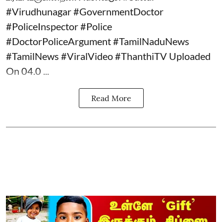
#Virudhunagar #GovernmentDoctor
#PoliceInspector #Police
#DoctorPoliceArgument #TamilNaduNews
#TamilNews #ViralVideo #ThanthiTV Uploaded
On 04.0 ...
Read More