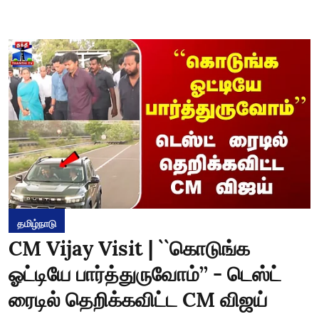
தமிழ்நாடு
CM Vijay Visit | ``கொடுங்க
ஓட்டியே பார்த்துருவோம்’’ - டெஸ்ட்
ரைடில் தெறிக்கவிட்ட CM விஜய்