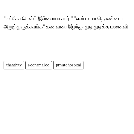
"எக்கோ டெஸ்ட் இல்லையா சார்.." "என் மாமா தொண்டைய
அறுத்துருக்காங்க" கணவரை இழந்து துடி துடித்த மனைவி
thanthitv
Poonamallee
privatehospital