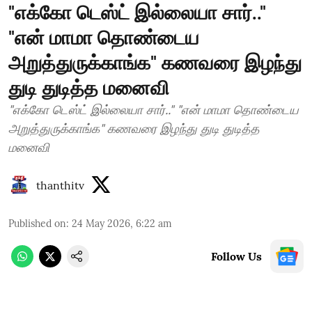
"எக்கோ டெஸ்ட் இல்லையா சார்.."
"என் மாமா தொண்டைய
அறுத்துருக்காங்க" கணவரை இழந்து
துடி துடித்த மனைவி
"எக்கோ டெஸ்ட் இல்லையா சார்.." "என் மாமா தொண்டைய
அறுத்துருக்காங்க" கணவரை இழந்து துடி துடித்த
மனைவி
thanthitv
Published on
:
24 May 2026, 6:22 am
Follow Us