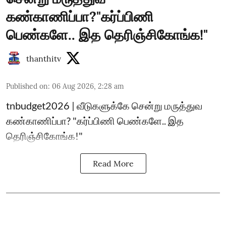
கண்காணிப்பா?"கர்ப்பிணி
பெண்களே.. இத தெரிஞ்சிகோங்க!"
thanthitv
Published on
:
06 Aug 2026, 2:28 am
tnbudget2026 | வீடுகளுக்கே சென்று மருத்துவ
கண்காணிப்பா? "கர்ப்பிணி பெண்களே.. இத
தெரிஞ்சிகோங்க!"
Read More