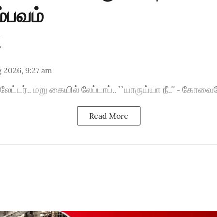
்பவம்
 2026, 9:27 am
ட்டர்.. மறு கையில் லேப்டாப்.. ``யாருய்யா நீ..’’ - கோவ
Read More