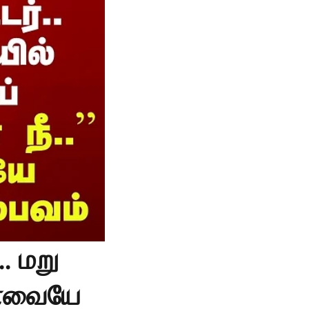
. மறு
 கோவையே