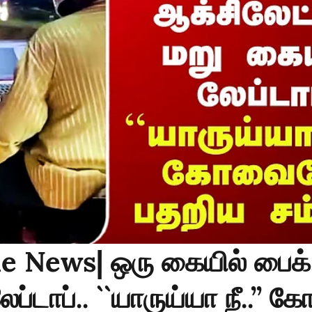
e News| ஒரு கையில் பைக்.
ேப்டாப்.. ``யாருய்யா நீ..’’