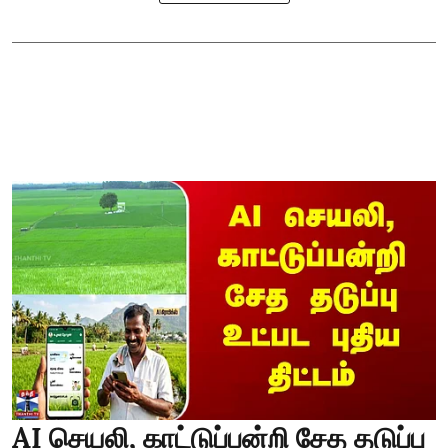
AI செயலி, காட்டுப்பன்றி சேத தடுப்பு