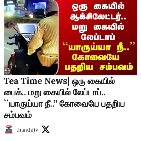
Tea Time News| ஒரு கையில்
பைக்.. மறு கையில் லேப்டாப்..
``யாருய்யா நீ..’’ கோவையே பதறிய
சம்பவம்
thanthitv