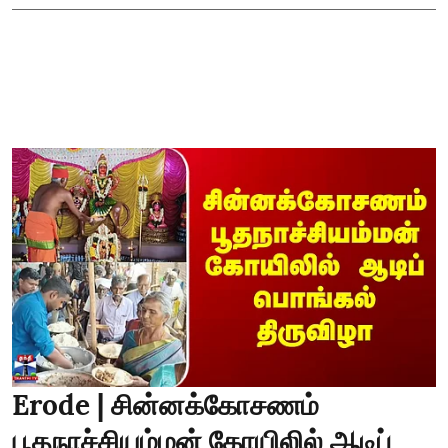
Erode | சின்னக்கோசணம்
பூதநாச்சியம்மன் கோயிலில் ஆடிப்