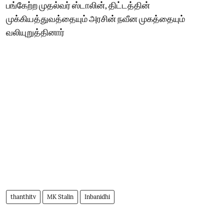
பங்கேற்ற முதல்வர் ஸ்டாலின், திட்டத்தின்
முக்கியத்துவத்தையும் அரசின் நவீன முகத்தையும்
வலியுறுத்தினார்
thanthitv
MK Stalin
Inbanidhi