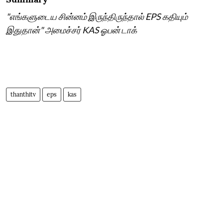
"எங்களுடைய சின்னம் இருந்திருந்தால் EPS கதியும்
இதுதான்" அமைச்சர் KAS ஓபன் டாக்
thanthitv
eps
kas