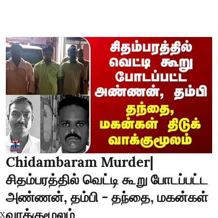
Chidambaram Murder|
சிதம்பரத்தில் வெட்டி கூறு போடப்பட்ட
அண்ணன், தம்பி - தந்தை, மகன்கள்
வாக்குமூலம்
X