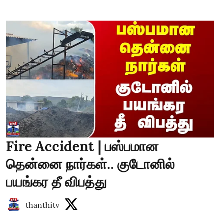
Fire Accident | பஸ்பமான
தென்னை நார்கள்.. குடோனில்
பயங்கர தீ விபத்து
thanthitv