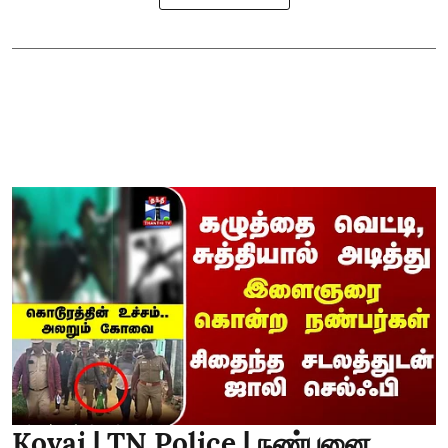
Kovai | TN Police | நண்பனை