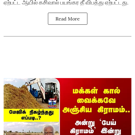
ஏற்பட்ட ஆயில் கசிவால் பயங்கர தீ விபத்து ஏற்பட்டது.
Read More