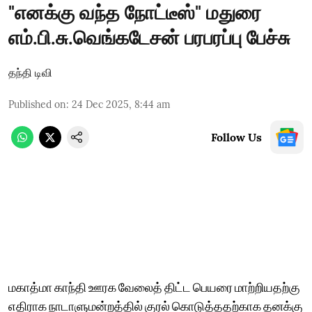
"எனக்கு வந்த நோட்டீஸ்" மதுரை
எம்.பி.சு.வெங்கடேசன் பரபரப்பு பேச்சு
தந்தி டிவி
Published on
:
24 Dec 2025, 8:44 am
Follow Us
மகாத்மா காந்தி ஊரக வேலைத் திட்ட பெயரை மாற்றியதற்கு
எதிராக நாடாளுமன்றத்தில் குரல் கொடுத்ததற்காக தனக்கு