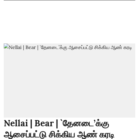
Nellai | Bear | `தேனடை’க்கு
ஆசைப்பட்டு சிக்கிய ஆண் கரடி