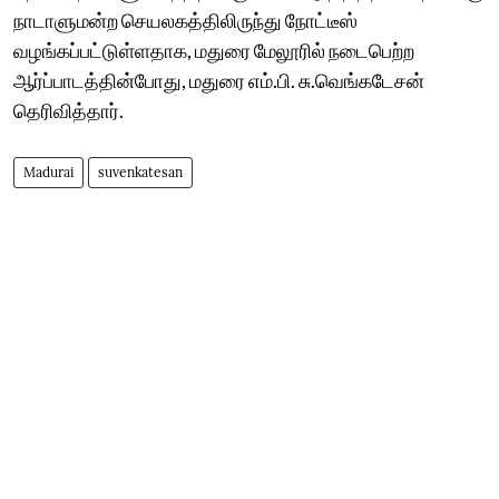
நாடாளுமன்ற செயலகத்திலிருந்து நோட்டீஸ்
வழங்கப்பட்டுள்ளதாக, மதுரை மேலூரில் நடைபெற்ற
ஆர்ப்பாடத்தின்போது, மதுரை எம்.பி. சு.வெங்கடேசன்
தெரிவித்தார்.
Madurai
suvenkatesan