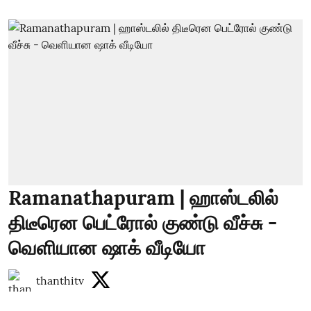
Ramanathapuram | ஹாஸ்டலில்
திடீரென பெட்ரோல் குண்டு வீச்சு -
வெளியான ஷாக் வீடியோ
thanthitv