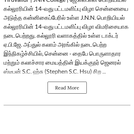
கல்லூரியின் 14-வது பட்டமளிப்பு விழா சென்னையை
அடுத்த கன்னிகைப்பேரில் உள்ள J.N.N. பொறியியல்
கல்லூரியின் 14-வது பட்டமளிப்பு விழா விமரிசையாக
நடைபெற்றது. கல்லூரி வளாகத்தில் உள்ள டாக்டர்
ஏ.பி.ஜே. அப்துல் கலாம் அரங்கில் நடைபெற்ற
இந்நிகழ்ச்சியில், சென்னை - தைபே பொருளாதார
மற்றும் கலாச்சார மையத்தின் இயக்குநர் ஜெனரல்
ஸ்டீபன் S.C. ஹ்சு (Stephen S.C. Hsu) சிற ...
Read More