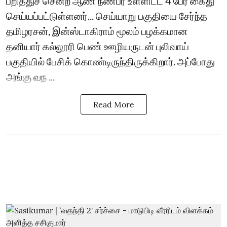
பறித்துச் சென்ற ஆண் நண்பர் உள்ளிட்ட 4 பேர் கைது
செய்யப்பட்டுள்ளனர்... செய்யாறு பகுதியை சேர்ந்த
தமிழரசன், இன்ஸ்டாகிராம் மூலம் பழக்கமான
தனியார் கல்லூரி பெண் ஊழியருடன் புலிவாய்
பகுதியில் பேசிக் கொண்டிருந்திருக்கிறார். அப்போது
அங்கு வந ...
Read More