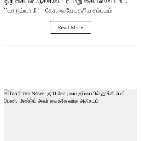
ஒரு கையில் ஆக்சிலேட்டர்.. மறு கையில் லேப்டாப்..
``யாருய்யா நீ..’’ - கோவையே பதறிய சம்பவம்
Read More