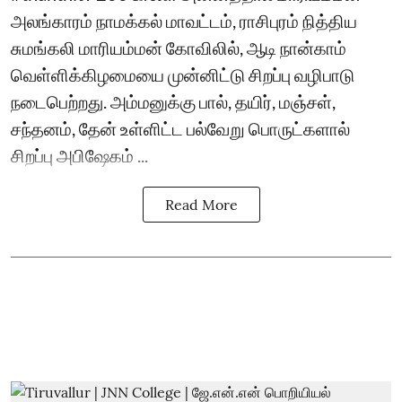
அலங்காரம் நாமக்கல் மாவட்டம், ராசிபுரம் நித்திய
சுமங்கலி மாரியம்மன் கோவிலில், ஆடி நான்காம்
வெள்ளிக்கிழமையை முன்னிட்டு சிறப்பு வழிபாடு
நடைபெற்றது. அம்மனுக்கு பால், தயிர், மஞ்சள்,
சந்தனம், தேன் உள்ளிட்ட பல்வேறு பொருட்களால்
சிறப்பு அபிஷேகம் ...
Read More