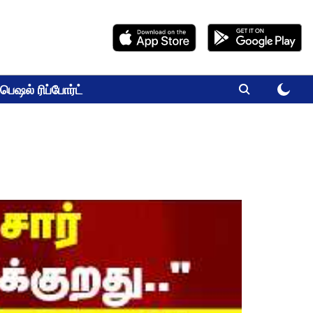
பெஷல் ரிப்போர்ட்