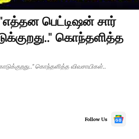
"எத்தன பெட்டிஷன் சார்
ொடுக்குறது.." கொந்தளித்த
 கொடுக்குறது.." கொந்தளித்த விவசாயிகள்..
Follow Us