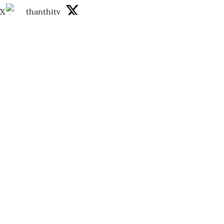
X
thanthitv
Published on
:
07 Aug 2026, 2:12 pm
ஹாஸ்டலில் திடீரென பெட்ரோல் குண்டு வீச்சு -
வெளியான ஷாக் வீடியோ
Read More