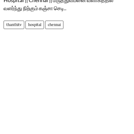
வளர்ந்து நிற்கும் கஞ்சா செடி..
thanthitv
hospital
chennai