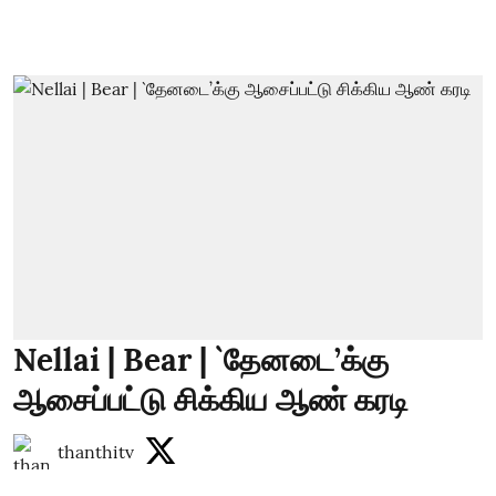
Nellai | Bear | `தேனடை’க்கு
ஆசைப்பட்டு சிக்கிய ஆண் கரடி
thanthitv