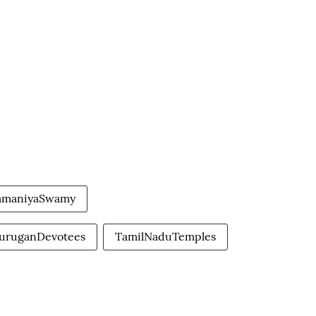
amaniyaSwamy
uruganDevotees
TamilNaduTemples