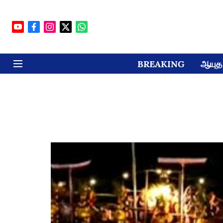
BREAKING
ஆயுத 