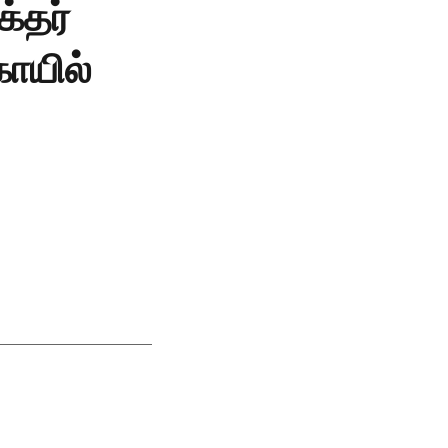
்தர்
ோயில்