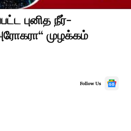
ட்ட புனித நீர்-
ரோகரா“ முழக்கம்
Follow Us