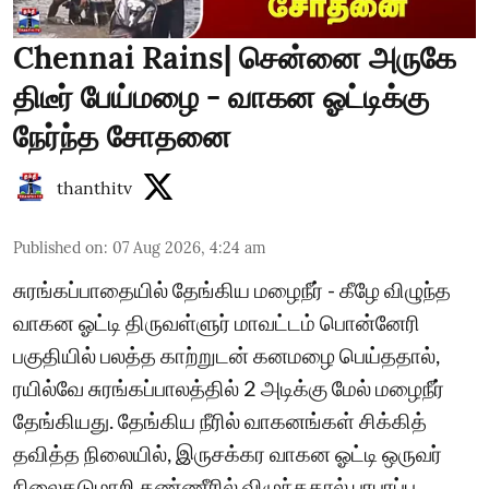
Chennai Rains| சென்னை அருகே
திடீர் பேய்மழை - வாகன ஓட்டிக்கு
நேர்ந்த சோதனை
thanthitv
Published on
:
07 Aug 2026, 4:24 am
சுரங்கப்பாதையில் தேங்கிய மழைநீர் - கீழே விழுந்த
வாகன ஓட்டி திருவள்ளுர் மாவட்டம் பொன்னேரி
பகுதியில் பலத்த காற்றுடன் கனமழை பெய்ததால்,
ரயில்வே சுரங்கப்பாலத்தில் 2 அடிக்கு மேல் மழைநீர்
தேங்கியது. தேங்கிய நீரில் வாகனங்கள் சிக்கித்
தவித்த நிலையில், இருசக்கர வாகன ஓட்டி ஒருவர்
நிலைதடுமாறி தண்ணீரில் விழுந்ததால் பரபரப்பு