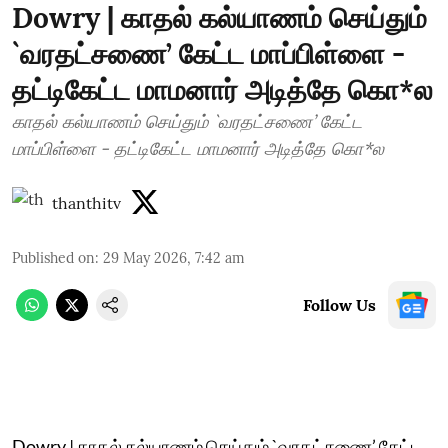
Dowry | காதல் கல்யாணம் செய்தும்
`வரதட்சணை’ கேட்ட மாப்பிள்ளை -
தட்டிகேட்ட மாமனார் அடித்தே கொ*ல
காதல் கல்யாணம் செய்தும் `வரதட்சணை’ கேட்ட
மாப்பிள்ளை - தட்டிகேட்ட மாமனார் அடித்தே கொ*ல
thanthitv
Published on
:
29 May 2026, 7:42 am
Follow Us
Dowry | காதல் கல்யாணம் செய்தும் `வரதட்சணை’ கேட்ட