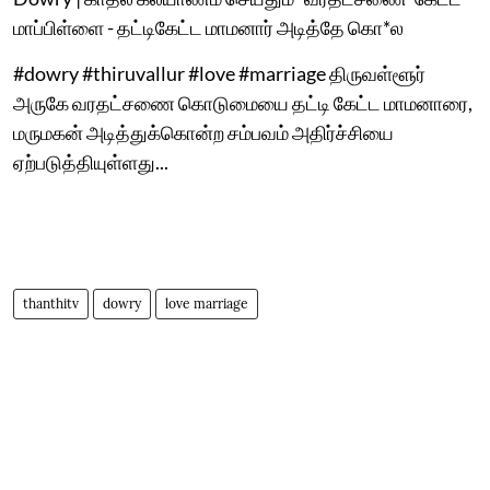
மாப்பிள்ளை - தட்டிகேட்ட மாமனார் அடித்தே கொ*ல
#dowry #thiruvallur #love #marriage திருவள்ளூர்
அருகே வரதட்சணை கொடுமையை தட்டி கேட்ட மாமனாரை,
மருமகன் அடித்துக்கொன்ற சம்பவம் அதிர்ச்சியை
ஏற்படுத்தியுள்ளது...
thanthitv
dowry
love marriage