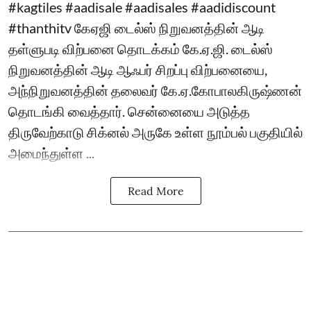
#kagtiles #aadisale #aadisales #aadidiscount
#thanthitv கேஏஜி டைல்ஸ் நிறுவனத்தின் ஆடி
தள்ளுபடி விற்பனை தொடக்கம் கே.ஏ.ஜி. டைல்ஸ்
நிறுவனத்தின் ஆடி ஆஃபர் சிறப்பு விற்பனையை,
அந்நிறுவனத்தின் தலைவர் கே.ஏ.கோபாலகிருஷ்ணன்
தொடங்கி வைத்தார். சென்னையை அடுத்த
திருவேற்காடு சிக்னல் அருகே உள்ள நூம்பல் பகுதியில்
அமைந்துள்ள ...
Read More