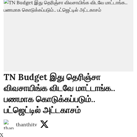
TN Budget இது தெரிஞ்சா
விவசாயிங்க விடவே மாட்டாங்க..
பணமாக கொடுக்கப்படும்..
பட்ஜெட்டில் அட்டகாசம்
thanthitv
X