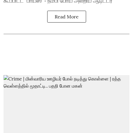
கூப்பிட்ட `பாய்ஸ்’ - நம்பி போய் அலறிய ஆடிட்டர்
Read More