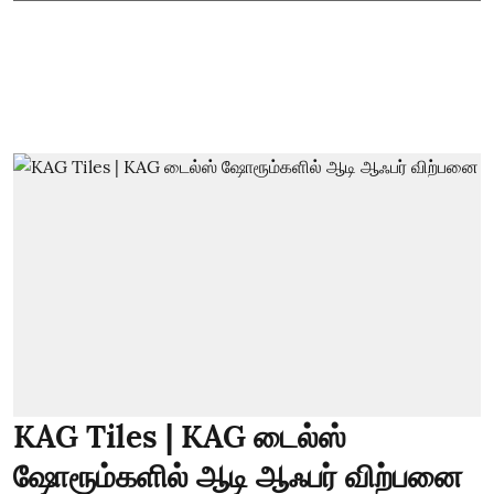
KAG Tiles | KAG டைல்ஸ்
ஷோரூம்களில் ஆடி ஆஃபர் விற்பனை