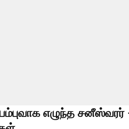
ுயம்புவாக எழுந்த சனீஸ்வரர்
கள்