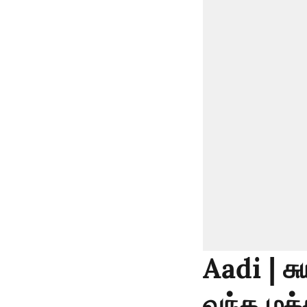
Aadi | ச
வந்த மக்