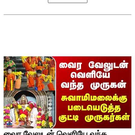
வைர வேலுடன் வெளியே வந்த