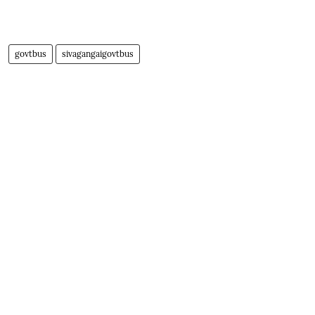
govtbus
sivagangaigovtbus