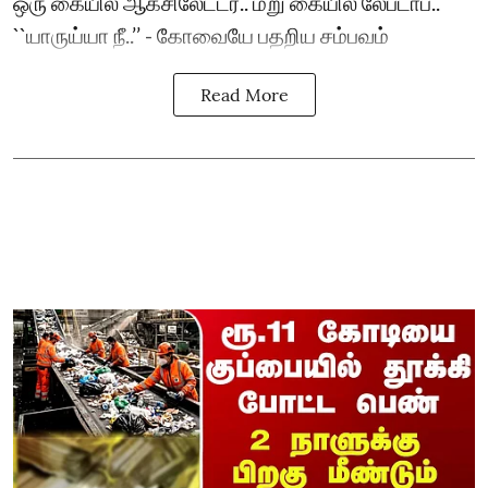
ஒரு கையில் ஆக்சிலேட்டர்.. மறு கையில் லேப்டாப்..
``யாருய்யா நீ..’’ - கோவையே பதறிய சம்பவம்
Read More