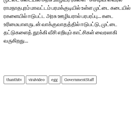
ராமநாதபுரம் மாவட்டம் பரமக்குடியில் உள்ள முட்டை கடையில்
ரகளையில் ஈடுபட்ட அரசு ஊழியரால் பரபரப்பு... கடை
உரிமையாளருடன் வாக்குவாதத்தில் ஈடுபட்டு, முட்டை
தட்டுகளைத் தூக்கி வீசி எறியும் காட்சிகள் வைரலாகி
வருகிறது...
thanthitv
viralvideo
egg
GovernmentStaff