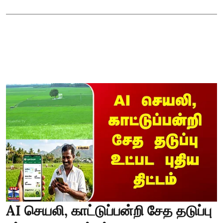
AI செயலி, காட்டுப்பன்றி சேத தடுப்பு