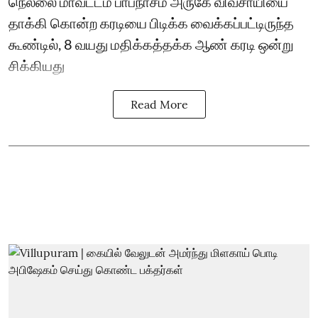
நெல்லை மாவட்டம் பாபநாசம் அருகே விவசாயியை
தாக்கி கொன்ற கரடியை பிடிக்க வைக்கப்பட்டிருந்த
கூண்டில், 8 வயது மதிக்கத்தக்க ஆண் கரடி ஒன்று
சிக்கியது
Read More