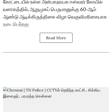
கோட்டையில் உள்ள அன்பகநாயக ஈஸ்வரர் கோயில்
வளாகத்தில், ஆறுமுகப் பெருமானுக்கு 60-ஆம்
ஆண்டு ஆடிக்கிருத்திகை விழா வெகுவிமரிசையாக
நடைபெற்றது
Read More