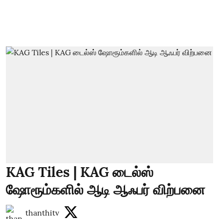
KAG Tiles | KAG டைல்ஸ்
ஷோரூம்களில் ஆடி ஆஃபர் விற்பனை
thanthitv