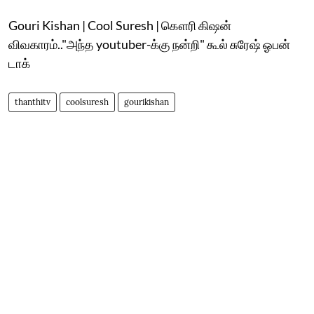
Gouri Kishan | Cool Suresh | கௌரி கிஷன்
விவகாரம்.."அந்த youtuber-க்கு நன்றி" கூல் சுரேஷ் ஓபன்
டாக்
thanthitv
coolsuresh
gourikishan