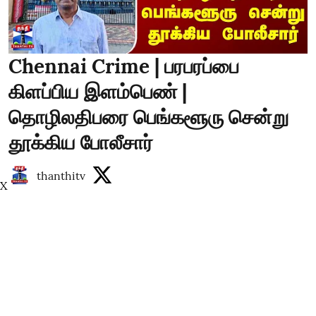
Chennai Crime | பரபரப்பை
கிளப்பிய இளம்பெண் |
தொழிலதிபரை பெங்களூரு சென்று
தூக்கிய போலீசார்
thanthitv
X
Published on
:
06 Aug 2026, 2:29 pm
Read More