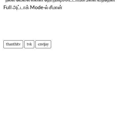
Full அட்டாக் Mode-ல் சீமான்
thanthitv
tvk
cnvijay