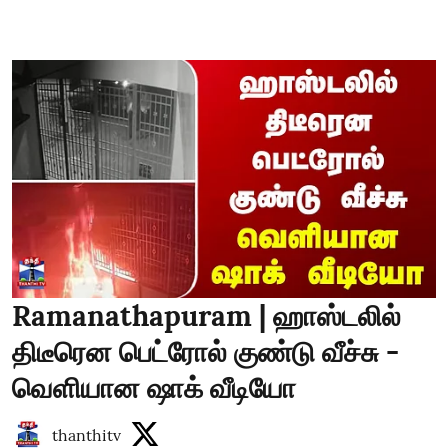
Ramanathapuram | ஹாஸ்டலில்
திடீரென பெட்ரோல் குண்டு வீச்சு -
வெளியான ஷாக் வீடியோ
thanthitv