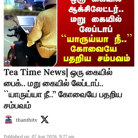
Tea Time News| ஒரு கையில்
பைக்.. மறு கையில் லேப்டாப்..
``யாருய்யா நீ..’’ கோவையே பதறிய
சம்பவம்
thanthitv
Published on
:
07 Aug 2026, 9:27 am