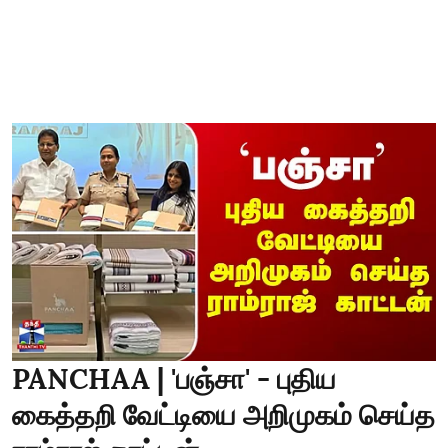
PANCHAA | 'பஞ்சா' - புதிய
கைத்தறி வேட்டியை அறிமுகம் செய்த