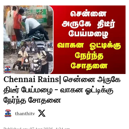
Chennai Rains| சென்னை அருகே
திடீர் பேய்மழை - வாகன ஓட்டிக்கு
நேர்ந்த சோதனை
thanthitv