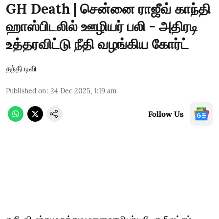
GH Death | சென்னை ராஜீவ் காந்தி
ஹாஸ்பிடலில் ஊழியர் பலி - அதிரடி
உத்தரவிட்டு நீதி வழங்கிய கோர்ட்
தந்தி டிவி
Published on
:
24 Dec 2025, 1:19 am
Follow Us
ஏ.சி. விழுந்து மருத்துவமனை ஊழியர் பலி- ரூ.5 லட்சம்