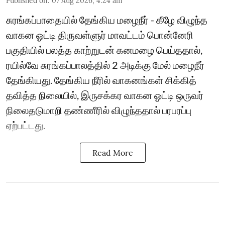
Published on
:
07 Aug 2026, 4:24 am
சுரங்கப்பாதையில் தேங்கிய மழைநீர் - கீழே விழுந்த
வாகன ஓட்டி திருவள்ளுர் மாவட்டம் பொன்னேரி
பகுதியில் பலத்த காற்றுடன் கனமழை பெய்ததால்,
ரயில்வே சுரங்கப்பாலத்தில் 2 அடிக்கு மேல் மழைநீர்
தேங்கியது. தேங்கிய நீரில் வாகனங்கள் சிக்கித்
தவித்த நிலையில், இருசக்கர வாகன ஓட்டி ஒருவர்
நிலைதடுமாறி தண்ணீரில் விழுந்ததால் பரபரப்பு
ஏற்பட்டது.
Read More