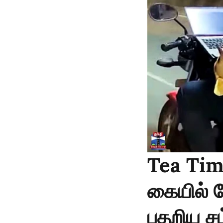
Tea Tim
கையில் ல
பதறிய சம