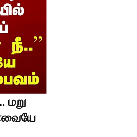
. மறு
 கோவையே