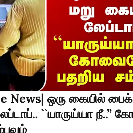
e News| ஒரு கையில் பைக்.
ேப்டாப்.. ``யாருய்யா நீ..’’
்பவம்