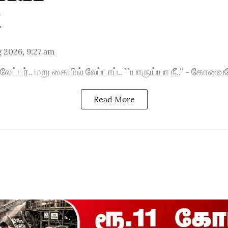
 2026, 9:27 am
ட்டர்.. மறு கையில் லேப்டாப்.. ``யாருய்யா நீ..’’ - கோவ
Read More