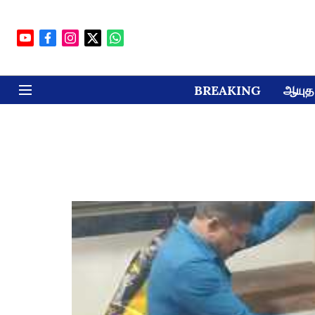
BREAKING
ஆயுத 