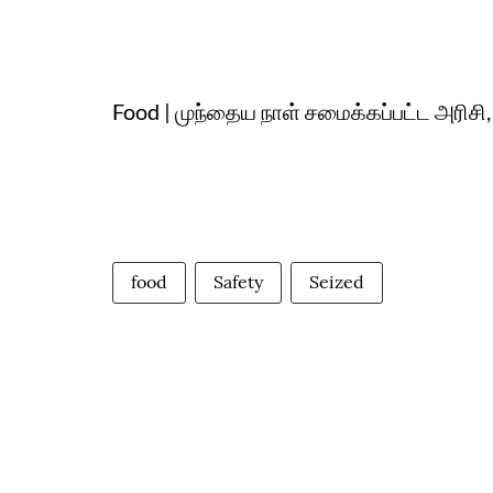
Food | முந்தைய நாள் சமைக்கப்பட்ட அரிசி, கிர
food
Safety
Seized