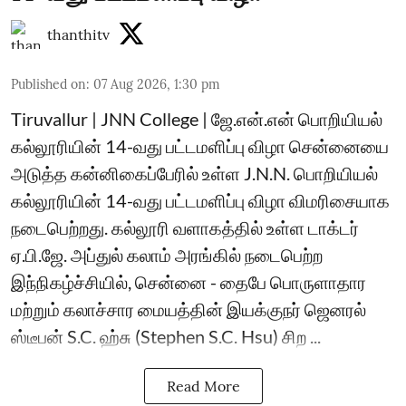
thanthitv
Published on
:
07 Aug 2026, 1:30 pm
Tiruvallur | JNN College | ஜே.என்.என் பொறியியல்
கல்லூரியின் 14-வது பட்டமளிப்பு விழா சென்னையை
அடுத்த கன்னிகைப்பேரில் உள்ள J.N.N. பொறியியல்
கல்லூரியின் 14-வது பட்டமளிப்பு விழா விமரிசையாக
நடைபெற்றது. கல்லூரி வளாகத்தில் உள்ள டாக்டர்
ஏ.பி.ஜே. அப்துல் கலாம் அரங்கில் நடைபெற்ற
இந்நிகழ்ச்சியில், சென்னை - தைபே பொருளாதார
மற்றும் கலாச்சார மையத்தின் இயக்குநர் ஜெனரல்
ஸ்டீபன் S.C. ஹ்சு (Stephen S.C. Hsu) சிற ...
Read More