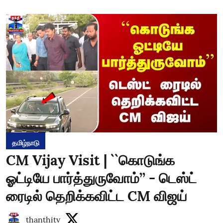
தமிழ்நாடு
CM Vijay Visit | ``கொடுங்க
ஓட்டியே பார்த்துருவோம்’’ - டெஸ்ட்
ரைடில் தெறிக்கவிட்ட CM விஜய்
thanthitv