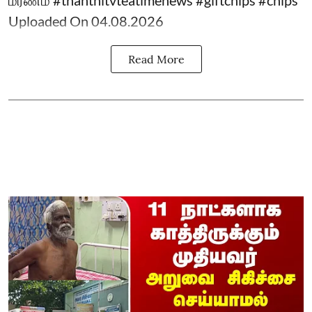
மரணம் #thanthitvteatimenews #giftchips #chips
Uploaded On 04.08.2026
Read More