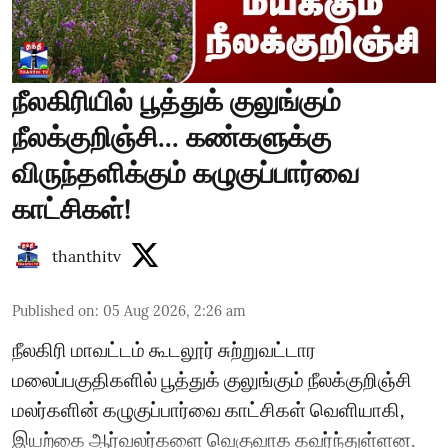
நீலகிரியில் பூத்துக் குலுங்கும்
நீலக்குறிஞ்சி... கண்களுக்கு
விருந்தளிக்கும் கழுகுப்பார்வை
காட்சிகள்!
thanthitv
Published on
:
05 Aug 2026, 2:26 am
நீலகிரி மாவட்டம் கூடலூர் சுற்றுவட்டார
மலைப்பகுதிகளில் பூத்துக் குலுங்கும் நீலக்குறிஞ்சி
மலர்களின் கழுகுப்பார்வை காட்சிகள் வெளியாகி,
இயற்கை ஆர்வலர்களை வெகுவாக கவர்ந்துள்ளன.