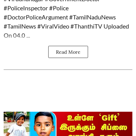
#PoliceInspector #Police
#DoctorPoliceArgument #TamilNaduNews
#TamilNews #ViralVideo #ThanthiTV Uploaded
On 04.0 ...
Read More