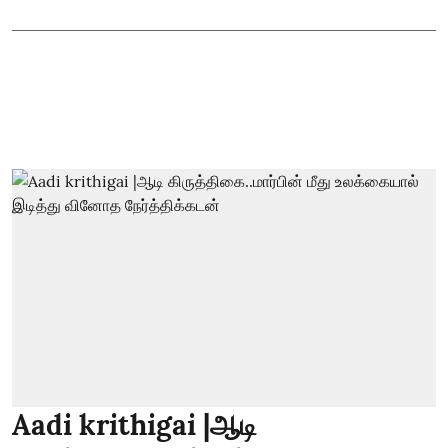
Aadi krithigai |ஆடி