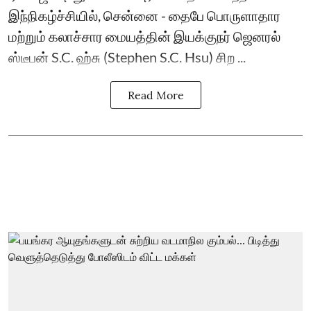
இந்நிகழ்ச்சியில், சென்னை - தைபே பொருளாதார
மற்றும் கலாச்சார மையத்தின் இயக்குநர் ஜெனரல்
ஸ்டீபன் S.C. ஹ்சு (Stephen S.C. Hsu) சிற ...
Read More