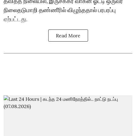
தவித்த நிலையில், இருசக்கர வாகன ஓட்டி ஒருவர்
நிலைதடுமாறி தண்ணீரில் விழுந்ததால் பரபரப்பு
ஏற்பட்டது.
Read More