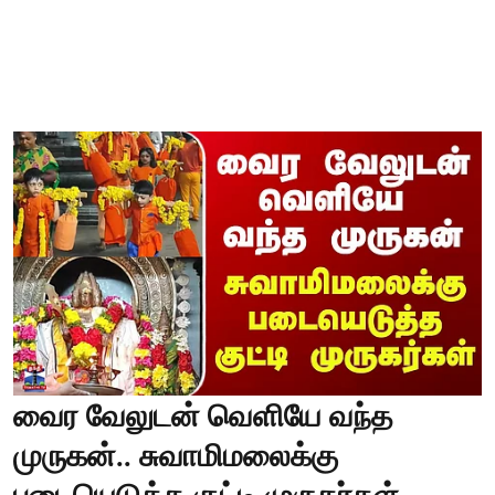
வைர வேலுடன் வெளியே வந்த
முருகன்.. சுவாமிமலைக்கு
படையெடுத்த குட்டி முருகர்கள்