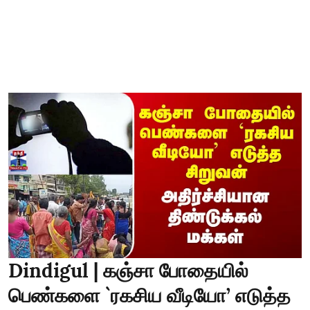
Dindigul | கஞ்சா போதையில்
பெண்களை `ரகசிய வீடியோ’ எடுத்த