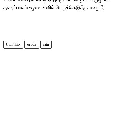
தரைப்பாலம் - ஓடைகளில் பெருக்கெடுத்த மழைநீர்
thanthitv
erode
rain