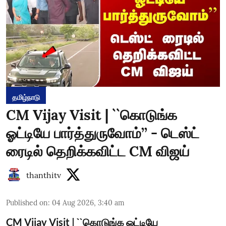
தமிழ்நாடு
CM Vijay Visit | ``கொடுங்க
ஓட்டியே பார்த்துருவோம்’’ - டெஸ்ட்
ரைடில் தெறிக்கவிட்ட CM விஜய்
thanthitv
Published on
:
04 Aug 2026, 3:40 am
CM Vijay Visit | ``கொடுங்க ஓட்டியே