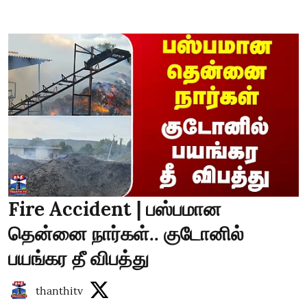
Fire Accident | பஸ்பமான
தென்னை நார்கள்.. குடோனில்
பயங்கர தீ விபத்து
thanthitv