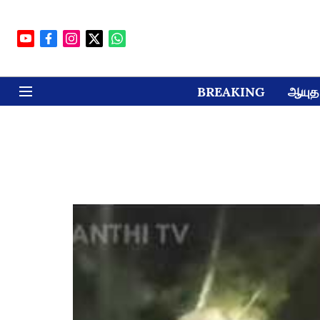
BREAKING
ஆயுத 