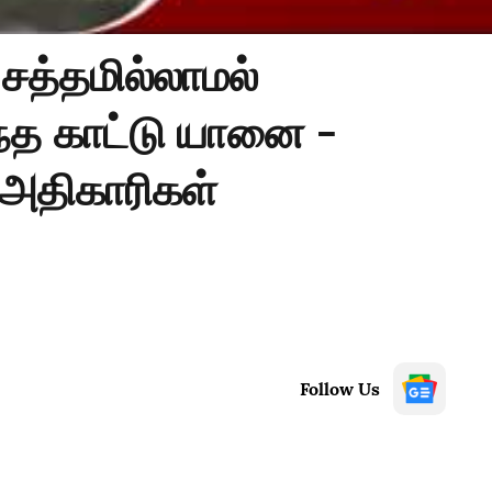
சத்தமில்லாமல்
ுந்த காட்டு யானை -
 அதிகாரிகள்
Follow Us