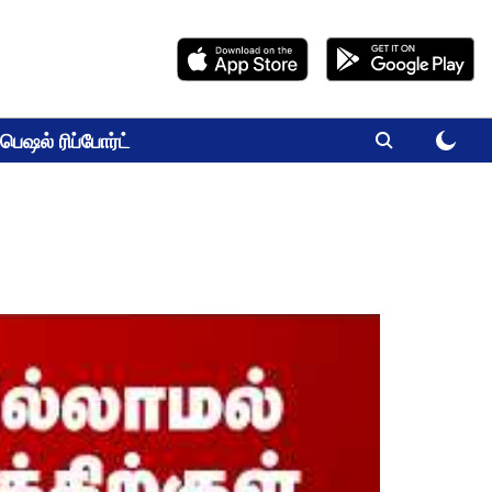
பெஷல் ரிப்போர்ட்