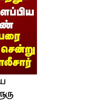
ிய
ூரு