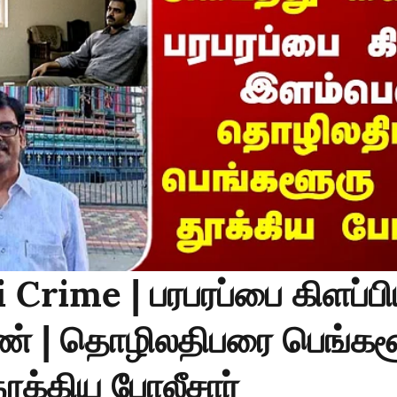
Crime | பரபரப்பை கிளப்ப
் | தொழிலதிபரை பெங்கள
ூக்கிய போலீசார்