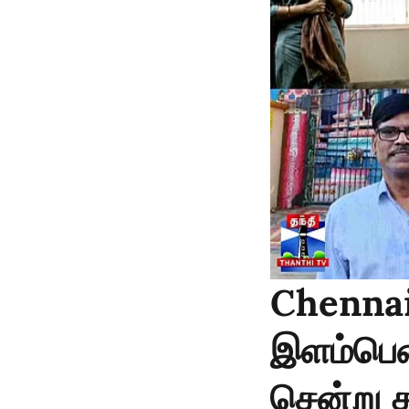
Chennai 
இளம்பெண
சென்று த