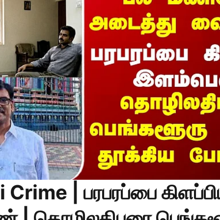
Crime | பரபரப்பை கிளப்ப
் | தொழிலதிபரை பெங்கள