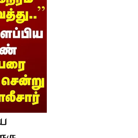
ிய
ூரு