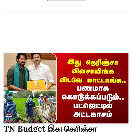
TN Budget இது தெரிஞ்சா