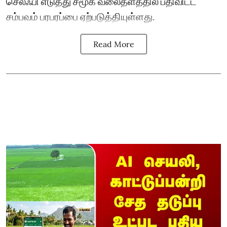
செல்ஃபி எடுத்து சமூக வலைதளத்தில் பதிவிட்ட
சம்பவம் பரபரப்பை ஏற்படுத்தியுள்ளது.
Read More