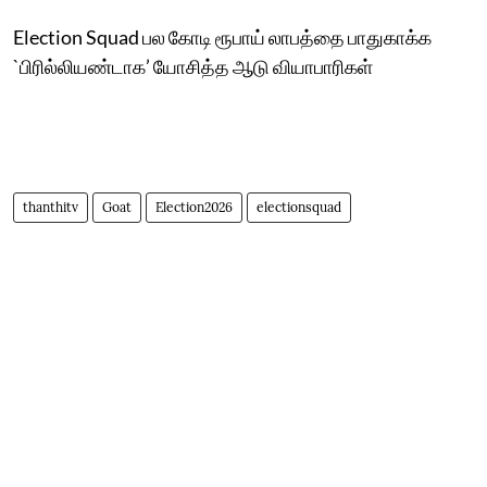
Election Squad பல கோடி ரூபாய் லாபத்தை பாதுகாக்க
`பிரில்லியண்டாக’ யோசித்த ஆடு வியாபாரிகள்
thanthitv
Goat
Election2026
electionsquad