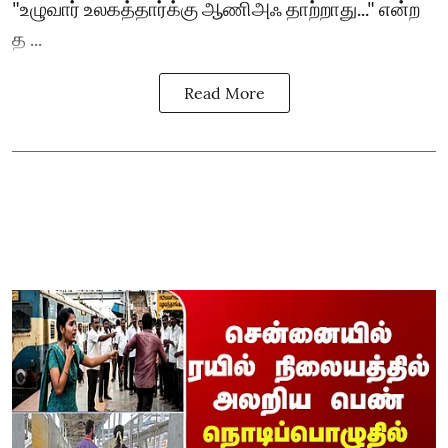
"உழுவார் உலகத்தார்க்கு ஆணிஅஃ தாற்றாது..." என்ற
த ...
Read More