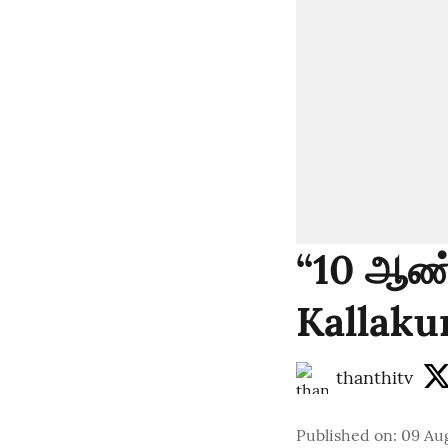
“10 ஆண்
Kallakur
thanthitv
Published on
:
09 Au