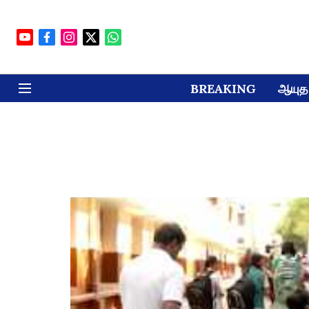
BREAKING
ஆயுத 